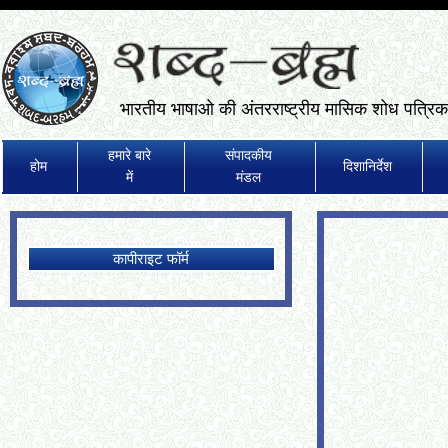
भारतीय भाषाओ की अंतरराष्ट्रीय मासिक शोध पत्रिक
हमारे बारे
संपादकीय
होम
दिशानिर्देश
में
मंडल
कापीराइट फॉर्म