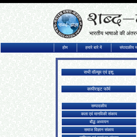
भारतीय भाषाओ की अंतररा
होम
हमारे बारे में
संपादकीय 
सभी वॉल्यूम एवं इशू
कापीराइट फॉर्म
सम्पादकीय
कला एवं मानविकी संकाय
बौद्ध अध्ययन
समाज विज्ञान संकाय